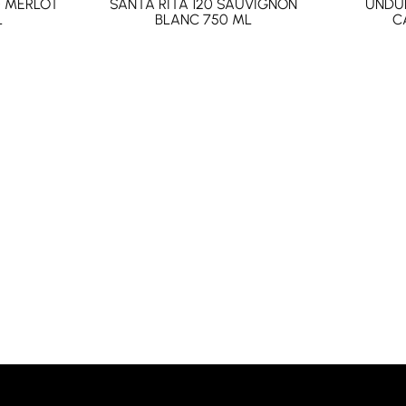
0 MERLOT
SANTA RITA 120 SAUVIGNON
UNDU
L
BLANC 750 ML
C