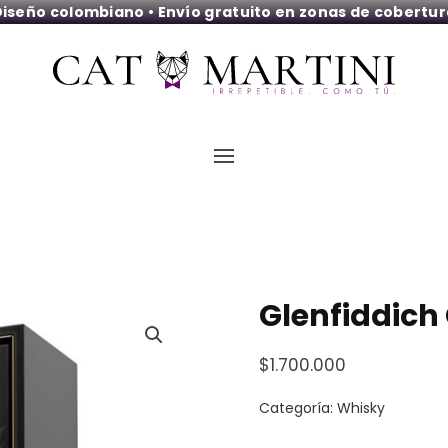
iseño colombiano • Envío gratuito en zonas de cobertu
Glenfiddich
$
1.700.000
Categoría:
Whisky