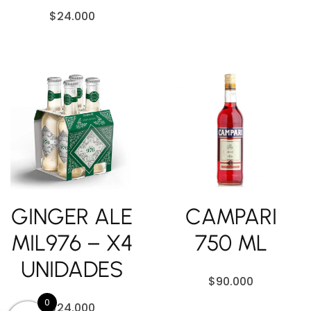
$
24.000
GINGER ALE
CAMPARI
MIL976 – X4
750 ML
UNIDADES
$
90.000
0
$
24.000