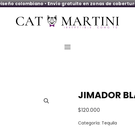
iseño colombiano • Envío gratuito en zonas de cobertu
JIMADOR BL
$
120.000
Categoría:
Tequila