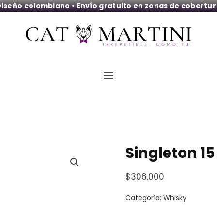
iseño colombiano • Envío gratuito en zonas de cobertu
Singleton 15
$
306.000
Categoría:
Whisky