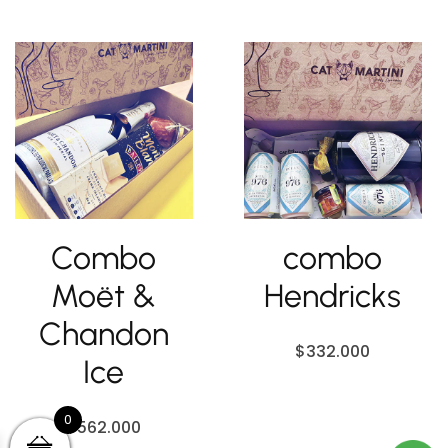
Combo
combo
Moët &
Hendricks
Chandon
$
332.000
Ice
0
$
562.000