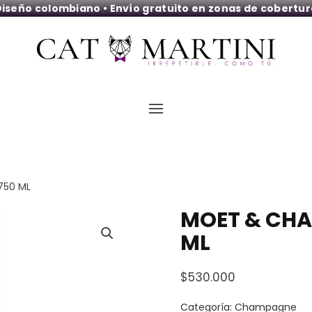
iseño colombiano • Envío gratuito en zonas de cobertu
750 ML
MOET & CHA
ML
$
530.000
Categoría:
Champagne