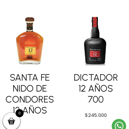
SANTA FE
DICTADOR
NIDO DE
12 AÑOS
CONDORES
700
12 AÑOS
0
$
245.000